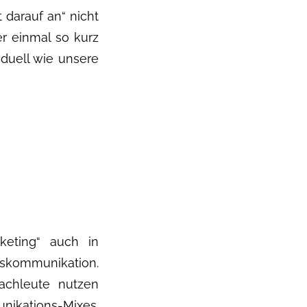
 darauf an“ nicht
er einmal so kurz
iduell wie unsere
keting“ auch in
mmunikation.
achleute nutzen
nikations-Mixes.