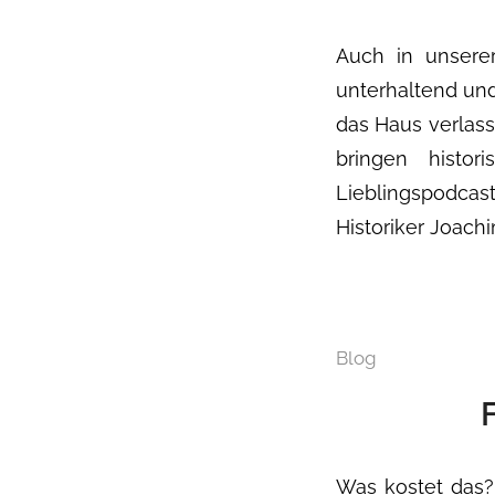
Auch in unserer
unterhaltend un
das Haus verlas
bringen histor
Lieblingspodcas
Historiker Joachi
Blog
Was kostet das? 