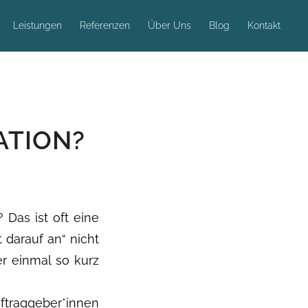
Leistungen
Referenzen
Über Uns
Blog
Kontakt
ATION?
 Das ist oft eine
 darauf an“ nicht
er einmal so kurz
uftraggeber*innen