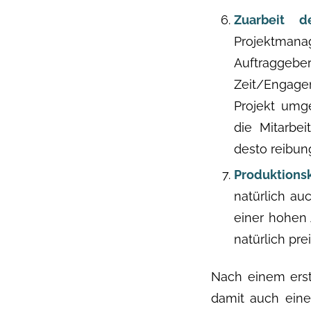
Zuarbeit 
Projektm
Auftraggebe
Zeit/Engage
Projekt umg
die Mitarbe
desto reibun
Produktions
natürlich au
einer hohen 
natürlich pre
Nach einem erst
damit auch einen