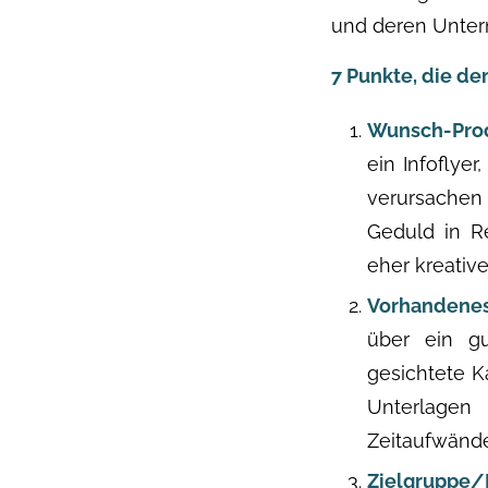
und deren Untern
7 Punkte, die de
Wunsch-Pro
ein Infoflyer
verursachen
Geduld in R
eher kreative
Vorhandenes
über ein gu
gesichtete K
Unterlagen 
Zeitaufwände
Zielgruppe/I